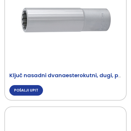
Ključ nasadni dvanaesterokutni, dugi, prihvat 1/2 UNIOR
POŠALJI UPIT