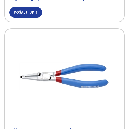
POŠALJI UPIT