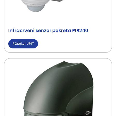
Infracrveni senzor pokreta PIR240
POŠALJI UPIT