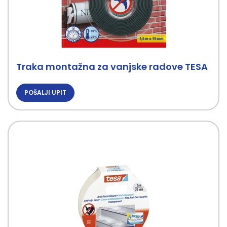
Traka montažna za vanjske radove TESA
POŠALJI UPIT