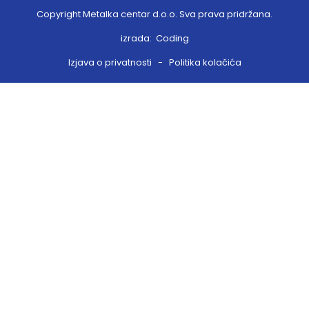
Copyright Metalka centar d.o.o. Sva prava pridržana.
izrada:
Coding
Izjava o privatnosti
-
Politika kolačića