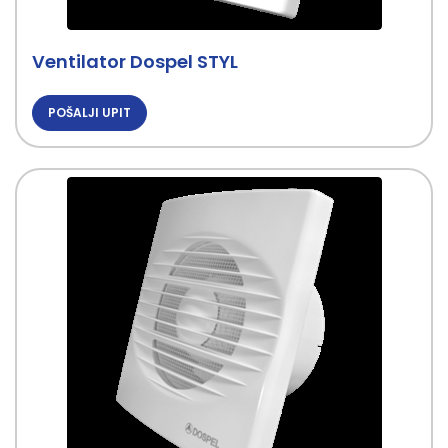
Ventilator Dospel STYL
POŠALJI UPIT