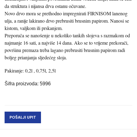
da struktura i nijansa drva ostanu očuvane.
Novo drvo mora se prethodno impregnirati FIRNISOM lanenog
ulja, a ranije lakirano drvo prebrusiti brusnim papirom. Nanosi se
kistom, valjkom ili prskanjem.
Preporuča se nanošenje u nekoliko tankih slojeva s razmakom od
najmanje 16 sati, a najviše 14 dana. Ako se to vrijeme prekorači,
površinu premaza treba lagano prebrusiti brusnim papirom radi
boljeg prianjanja sljedećeg sloja.
Pakiranje: 0,2l , 0,75l, 2,5l
Šifra proizvoda: 5996
POŠALJI UPIT