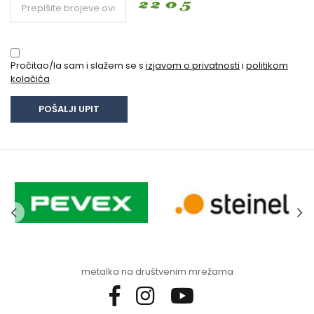
Pročitao/la sam i slažem se s
izjavom o privatnosti
i
politikom
kolačića
metalka na društvenim mrežama