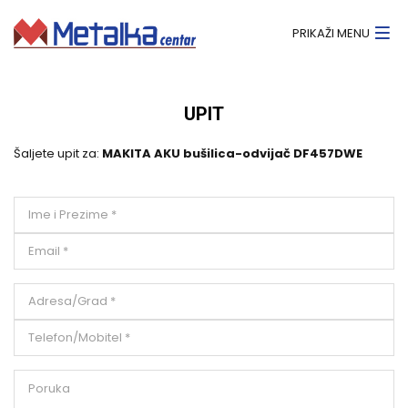
PRIKAŽI MENU
UPIT
Šaljete upit za:
MAKITA AKU bušilica-odvijač DF457DWE