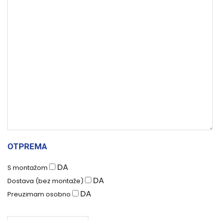
OTPREMA
DA
S montažom
DA
Dostava (bez montaže)
DA
Preuzimam osobno