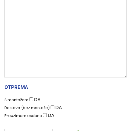
OTPREMA
DA
S montažom
DA
Dostava (bez montaže)
DA
Preuzimam osobno