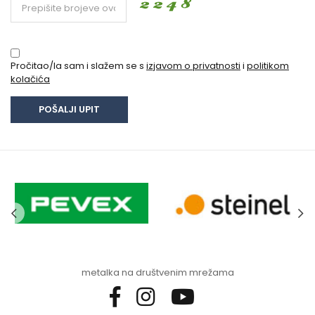
Pročitao/la sam i slažem se s
izjavom o privatnosti
i
politikom
kolačića
metalka na društvenim mrežama