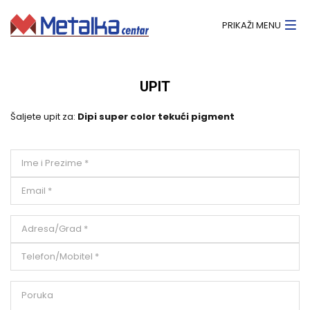
PRIKAŽI MENU
UPIT
Šaljete upit za:
Dipi super color tekući pigment