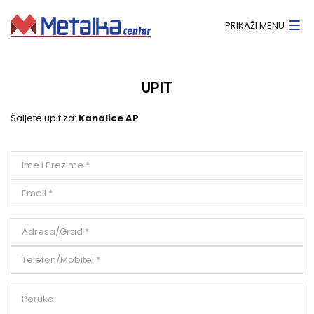
PRIKAŽI MENU
UPIT
Šaljete upit za:
Kanalice AP