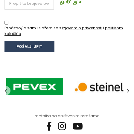
Pročitao/la sam i slažem se s
izjavom o privatnosti
i
politikom
kolačića
metalka na društvenim mrežama