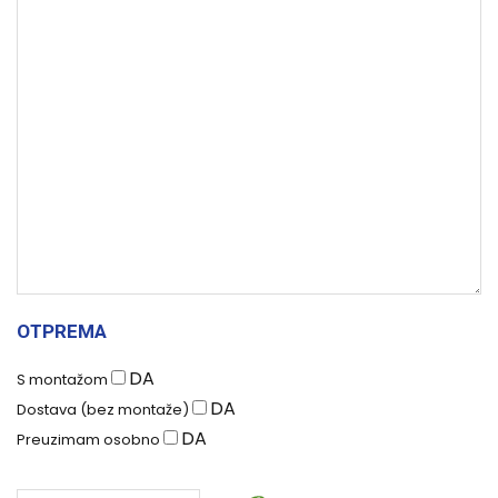
OTPREMA
DA
S montažom
DA
Dostava (bez montaže)
DA
Preuzimam osobno