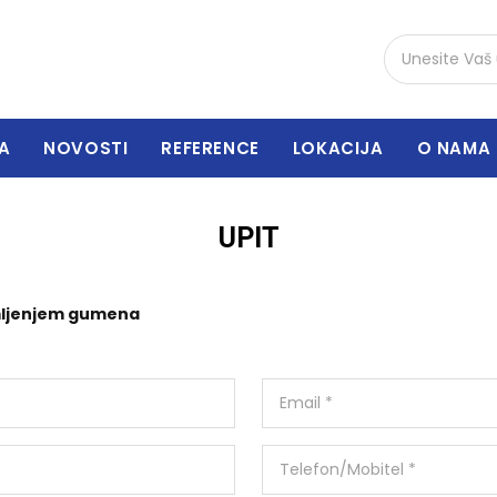
A
NOVOSTI
REFERENCE
LOKACIJA
O NAMA
UPIT
emljenjem gumena