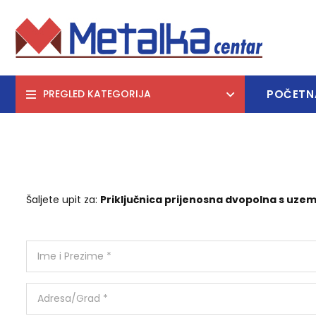
POČETN
PREGLED KATEGORIJA
Šaljete upit za:
Priključnica prijenosna dvopolna s uz