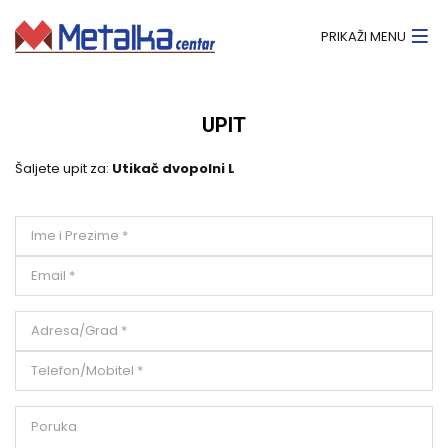
PRIKAŽI MENU
UPIT
Šaljete upit za:
Utikač dvopolni L