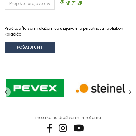
Pročitao/la sam i slažem se s
izjavom o privatnosti
i
politikom
kolačića
metalka na društvenim mrežama