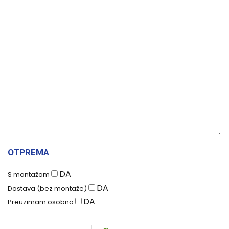
OTPREMA
DA
S montažom
DA
Dostava (bez montaže)
DA
Preuzimam osobno