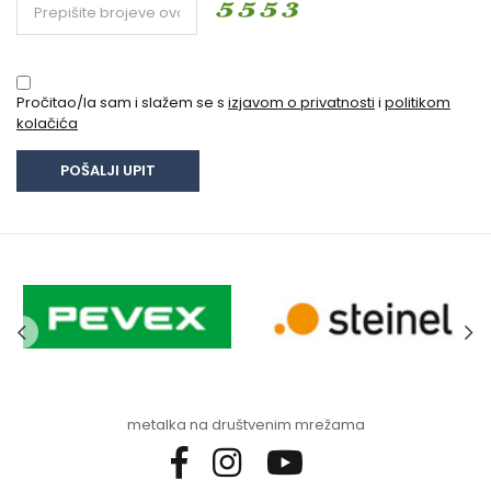
Pročitao/la sam i slažem se s
izjavom o privatnosti
i
politikom
kolačića
metalka na društvenim mrežama