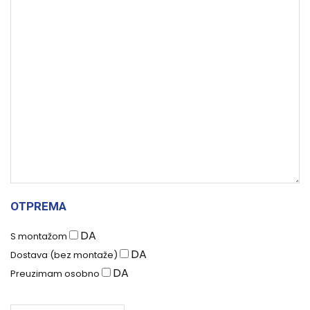
OTPREMA
DA
S montažom
DA
Dostava (bez montaže)
DA
Preuzimam osobno